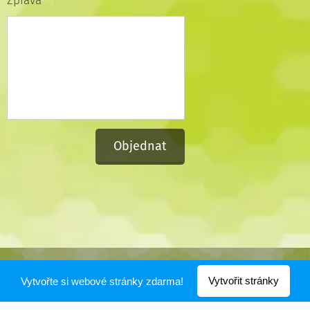
Zpráva
Objednat
© 2016
Vytvořit stránky
Vytvořte si webové stránky zdarma!
Vytvořeno službou
Webnode