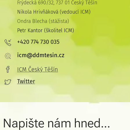
Frýdecká 690/32, 737 01 Český Těšín
Nikola Hrivňáková (vedoucí ICM)
Ondra Blecha (stážista)
Petr Kantor (školitel ICM)
+420 774 730 035
icm@ddmtesin.cz
ICM Český Těšín
Twitter
Napište nám hned...