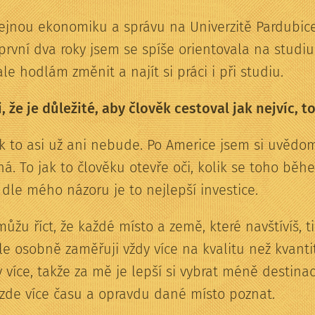
ejnou ekonomiku a správu na Univerzitě Pardubice
vní dva roky jsem se spíše orientovala na studiu
le hodlám změnit a najít si práci i při studiu.
, že je důležité, aby člověk cestoval jak nejvíc, to
ak to asi už ani nebude. Po Americe jsem si uvědom
. To jak to člověku otevře oči, kolik se toho běh
dle mého názoru je to nejlepší investice.
žu říct, že každé místo a země, které navštívíš, ti
ale osobně zaměřuji vždy více na kvalitu než kvanti
více, takže za mě je lepší si vybrat méně destinac
t zde více času a opravdu dané místo poznat.