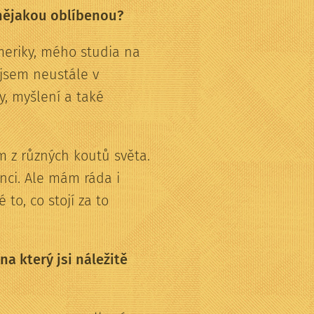
 nějakou oblíbenou?
Ameriky, mého studia na
jsem neustále v
y, myšlení a také
ám z různých koutů světa.
nci. Ale mám ráda i
 to, co stojí za to
a který jsi náležitě