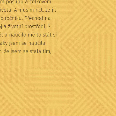
mém posunu a celkovém
otu. A musím říct, že jít
ího ročníku. Přechod na
a životní prostředí. S
 a naučilo mě to stát si
aky jsem se naučila
, že jsem se stala tím,