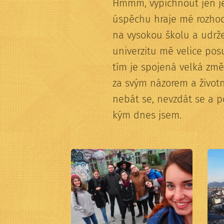
Hmmm, vypíchnout jen j
úspěchu hraje mé rozhodnu
na vysokou školu a udržet
univerzitu mě velice pos
tím je spojená velká zm
za svým názorem a životn
nebát se, nevzdát se a po
kým dnes jsem.