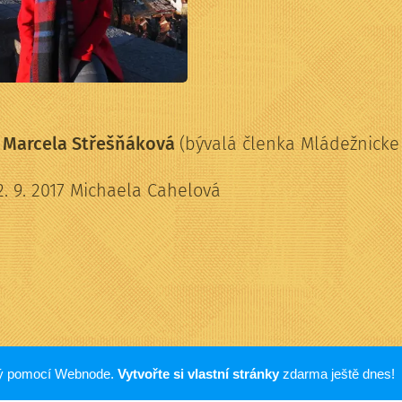
: Marcela Střešňáková
(bývalá členka Mládežnicke
2. 9. 2017 Michaela Cahelová
ný pomocí Webnode.
Vytvořte si vlastní stránky
zdarma ještě dnes!