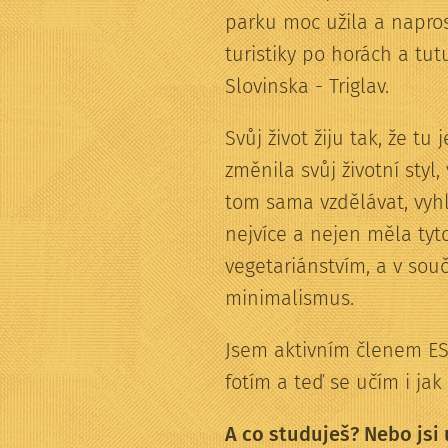
parku moc užila a napros
turistiky po horách a tut
Slovinska - Triglav.
Svůj život žiju tak, že 
změnila svůj životní styl,
tom sama vzdělávat, vyhl
nejvíce a nejen měla tyto
vegetariánstvím, a v sou
minimalismus.
Jsem aktivním členem ESN
fotím a teď se učím i jak 
A co studuješ? Nebo jsi 