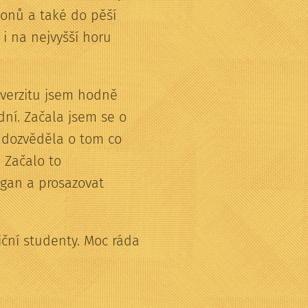
zonů a také do pěší
 i na nejvyšší horu
niverzitu jsem hodně
ední. Začala jsem se o
e dozvěděla o tom co
. Začalo to
egan a prosazovat
iční studenty. Moc ráda