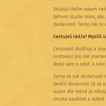
Studuji třetím rokem Veř
během studia mám, ale pr
zkušeností. Tento rok to a
Cestuješ rád/a? Myslíš si
Cestování zbožňuji a jin
cestování pro mě znamená
dozví sám o sobě. A také 
Sama ze své zkušenosti mů
skvělá zkušenost. Já se 
super. Ale méně je někdy 
chcete navštívit a strávi