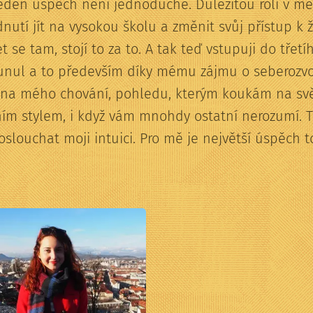
eden úspěch není jednoduché. Důležitou roli v 
tí jít na vysokou školu a změnit svůj přístup k živ
 se tam, stojí to za to. A tak teď vstupuji do třet
unul a to především díky mému zájmu o seberozvoj 
ěna mého chování, pohledu, kterým koukám na svět
ím stylem, i když vám mnohdy ostatní nerozumí. T
slouchat moji intuici. Pro mě je největší úspěch to