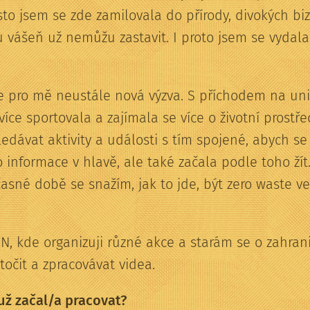
to jsem se zde zamilovala do přírody, divokých bi
u vášeň už nemůžu zastavit. I proto jsem se vydala
tu je pro mě neustále nová výzva. S příchodem na u
 více sportovala a zajímala se více o životní prostř
edávat aktivity a události s tím spojené, abych s
 informace v hlavě, ale také začala podle toho žít
časné době se snažím, jak to jde, být zero waste v
, kde organizuji různé akce a starám se o zahran
točit a zpracovávat videa.
už začal/a pracovat?