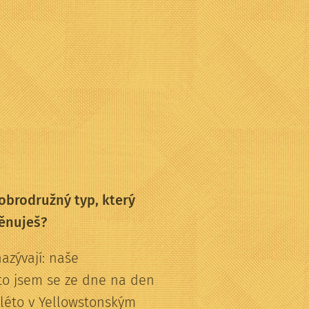
dobrodružný typ, který
věnuješ?
azývají: naše
to jsem se ze dne na den
 léto v Yellowstonským