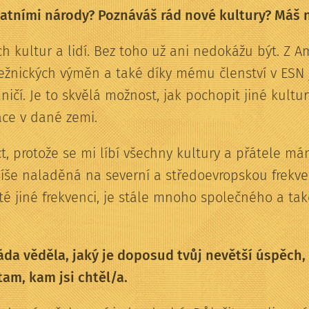
tatními národy? Poznáváš rád nové kultury? Máš
ch kultur a lidí. Bez toho už ani nedokážu být. Z 
ežnických výměn a také díky mému členství v ESN 
ničí. Je to skvělá možnost, jak pochopit jiné kultur
ace v dané zemi.
ct, protože se mi líbí všechny kultury a přátele m
íše naladěná na severní a středoevropskou frekve
 té jiné frekvenci, je stále mnoho společného a také
da věděla, jaký je doposud tvůj nevětší úspěch, n
am, kam jsi chtěl/a.