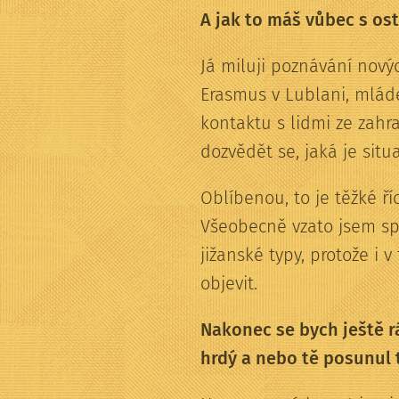
A jak to máš vůbec s os
Já miluji poznávání nový
Erasmus v Lublani, mlád
kontaktu s lidmi ze zahra
dozvědět se, jaká je situ
Oblíbenou, to je těžké ří
Všeobecně vzato jsem sp
jižanské typy, protože i v
objevit.
Nakonec se bych ještě rá
hrdý a nebo tě posunul t