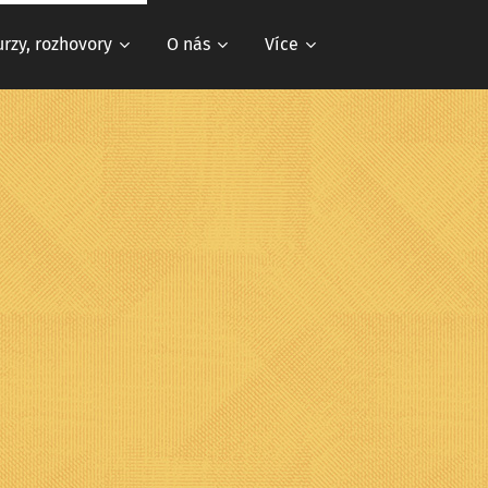
urzy, rozhovory
O nás
Více