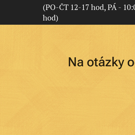
(PO-ČT 12-17 hod, PÁ - 10:0
hod)
Na otázky 