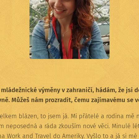
la mládežnické výměny v zahraničí, hádám, že jsi 
tivně. Můžeš nám prozradit, čemu zajímavému se 
elkem blázen, to jsem já. Mí přátelé a rodina mě n
sem neposedná a ráda zkouším nové věci. Minulé lé
 na Work and Travel do Ameriky. Vyšlo to a já si mé