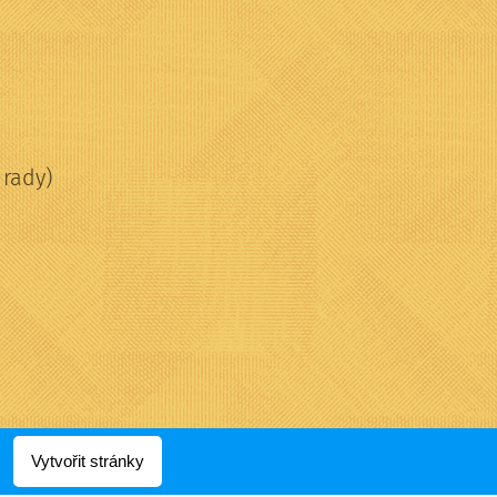
 rady)
Vytvořit stránky
Vytvořeno službou
Webnode