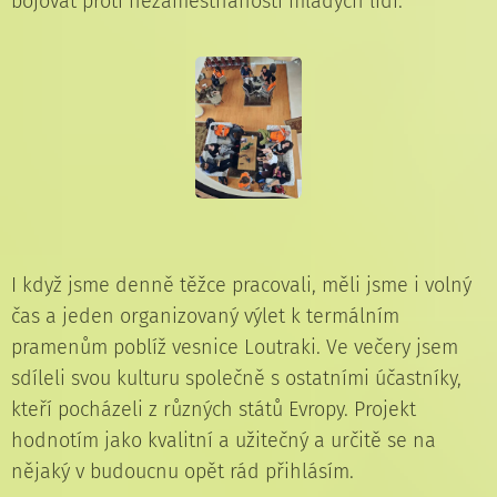
bojovat proti nezaměstnanosti mladých lidí.
I když jsme denně těžce pracovali, měli jsme i volný
čas a jeden organizovaný výlet k termálním
pramenům poblíž vesnice Loutraki. Ve večery jsem
sdíleli svou kulturu společně s ostatními účastníky,
kteří pocházeli z různých států Evropy. Projekt
hodnotím jako kvalitní a užitečný a určitě se na
nějaký v budoucnu opět rád přihlásím.